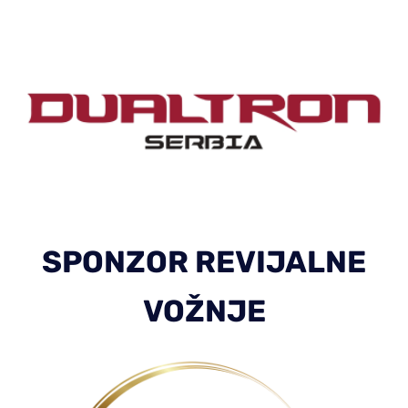
SPONZOR REVIJALNE
VOŽNJE