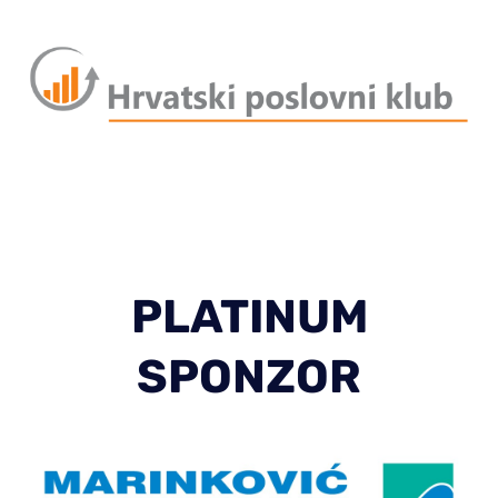
PLATINUM
SPONZOR