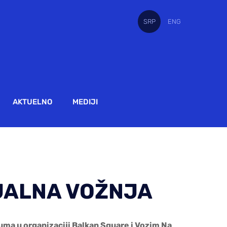
SRP
ENG
AKTUELNO
MEDIJI
JALNA VOŽNJA
uma u organizaciji Balkan Square i Vozim Na