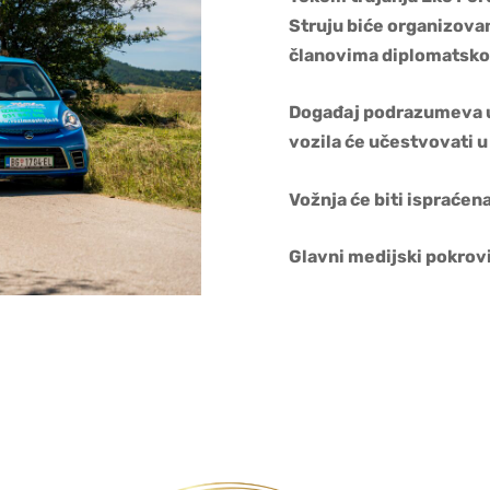
Struju biće organizovan
članovima diplomatsko
Događaj podrazumeva u
vozila će učestvovati u 
Vožnja će biti
ispraćena
Glavni medijski pokrovi