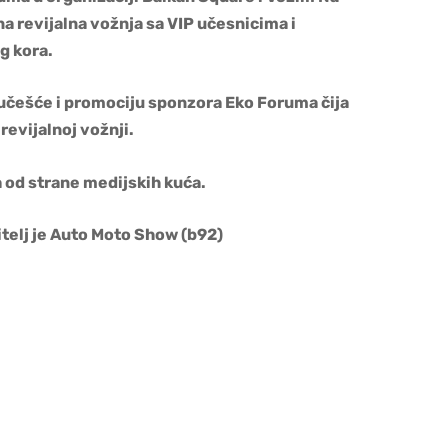
a revijalna vožnja sa VIP učesnicima i
g kora
.
češće i promociju sponzora Eko Foruma čija
revijalnoj vožnji.
 od strane medijskih kuća.
telj je Auto Moto Show (b92)