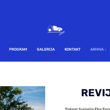
PROGRAM
GALERIJA
KONTAKT
ARHIVA ↓
REVI
Tokom trajanja Eko For