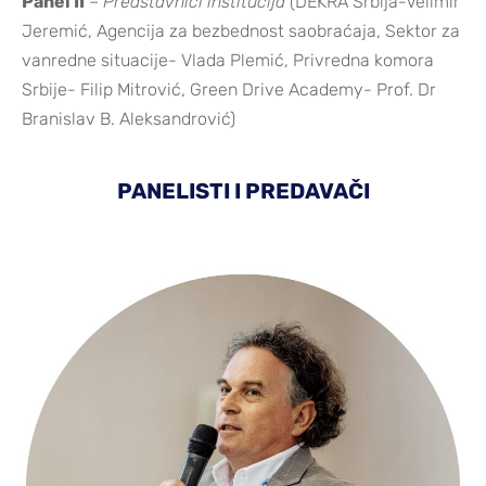
Panel II
–
Predstavnici institucija
(DEKRA Srbija-Velimir
Jeremić, Agencija za bezbednost saobraćaja, Sektor za
vanredne situacije- Vlada Plemić, Privredna komora
Srbije- Filip Mitrović, Green Drive Academy- Prof. Dr
Branislav B. Aleksandrović)
PANELISTI I PREDAVAČI