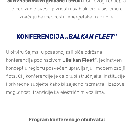
aktivnostima za građane i struku
. Cilj ovog koncepta
je podizanje svesti javnosti i svih aktera u sistemu o
značaju bezbednosti i energetske tranzicije
KONFERENCIJA ,,
BALKAN FLEET''
U okviru Sajma, u posebnoj sali biće održana
konferencija pod nazivom
„Balkan Fleet“
, jedinstven
koncept u regionu posvećen upravljanju i modernizaciji
flota. Cilj konferencije je da okupi stručnjake, institucije
i privredne subjekte kako bi zajedno razmatrali izazove i
mogućnosti tranzicije ka električnim vozilima.
Program konferencije obuhvata: