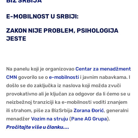
BIZ SRBIJA
E-MOBILNOST U SRBIJI:
ZAKON NIJE PROBLEM, PSIHOLOGIJA
JESTE
Na panelu koji je organizovao
Centar za menadžment
CMN
govorilo se o
e-mobilnosti
i javnim nabavkama. I
došlo se do zaključka iz naslova koji možda zvuči
provokativno ali je ključan za odgovor da li ćemo se u
neizbežnoj tranziciji ka e-mobilnosti voditi znanjem
ili strahom, piše za BizSrbija
Zorana Đorić
, generalni
menadžer
Vozim na struju
(
Pane AG Grupa
).
Pročitajte više u članku....