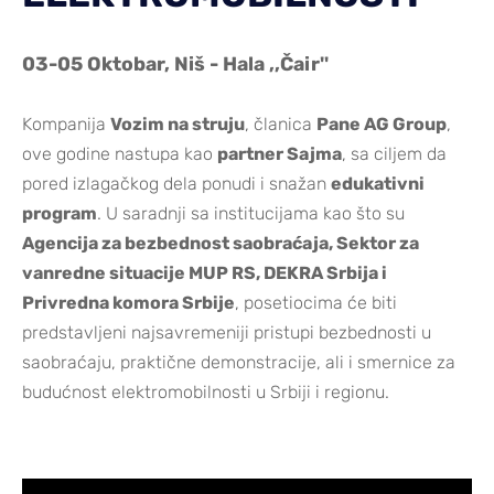
03-05 Oktobar, Niš - Hala ,,Čair''
Kompanija
Vozim na struju
, članica
Pane AG Group
,
ove godine nastupa kao
partner Sajma
, sa ciljem da
pored izlagačkog dela ponudi i snažan
edukativni
program
. U saradnji sa institucijama kao što su
Agencija za bezbednost saobraćaja, Sektor za
vanredne situacije MUP RS, DEKRA Srbija i
Privredna komora Srbije
, posetiocima će biti
predstavljeni najsavremeniji pristupi bezbednosti u
saobraćaju, praktične demonstracije, ali i smernice za
budućnost elektromobilnosti u Srbiji i regionu.