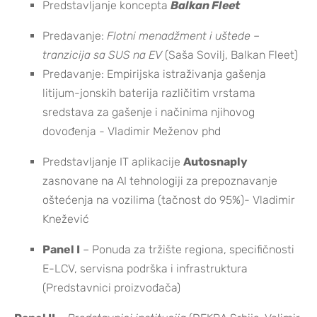
Predstavljanje koncepta
Balkan Fleet
Predavanje:
Flotni menadžment i uštede –
tranzicija sa SUS na EV
(Saša Sovilj, Balkan Fleet)
Predavanje: Empirijska istraživanja gašenja
litijum-jonskih baterija različitim vrstama
sredstava za gašenje i načinima njihovog
dovođenja - Vladimir Meženov phd
Predstavljanje IT aplikacije
Autosnaply
zasnovane na AI tehnologiji za prepoznavanje
oštećenja na vozilima (tačnost do 95%)- Vladimir
Knežević
Panel I
– Ponuda za tržište regiona, specifičnosti
E-LCV, servisna podrška i infrastruktura
(Predstavnici proizvođača)