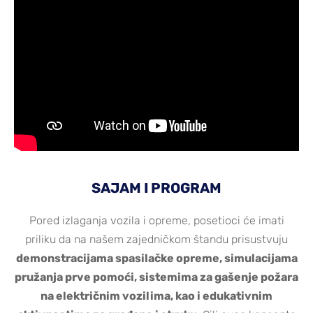
SAJAM I PROGRAM
Pored izlaganja vozila i opreme, posetioci će imati
priliku da na našem zajedničkom štandu prisustvuju
demonstracijama spasilačke opreme, simulacijama
pružanja prve pomoći, sistemima za gašenje požara
na električnim vozilima, kao i edukativnim