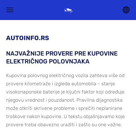
AUTOINFO.RS
NAJVAŽNIJE PROVERE PRE KUPOVINE
ELEKTRIČNOG POLOVNJAKA
Kupovina polovnog električnog vozila zahteva više od
provere kilometraže i izgleda automobila – stanje
visokonaponske baterije je ključni faktor koji određuje
njegovu vrednost i pouzdanost. Pravilna dijagnostika
može otkriti skrivene probleme i sprečiti neplanirane
troškove nakon kupovine. U tekstu objašnjavamo koje
provere treba obavezno uraditi i zašto su one važne.